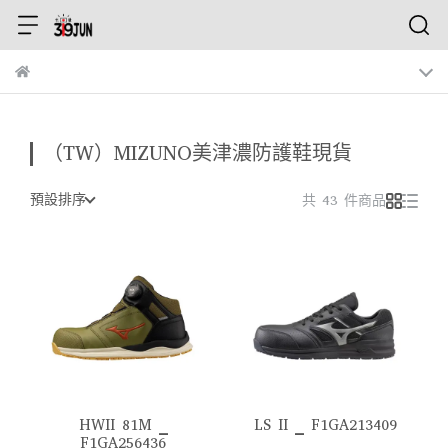
（TW）MIZUNO美津濃防護鞋現貨
預設排序
共 43 件商品
HWII 81M _
LS II _ F1GA213409
F1GA256436