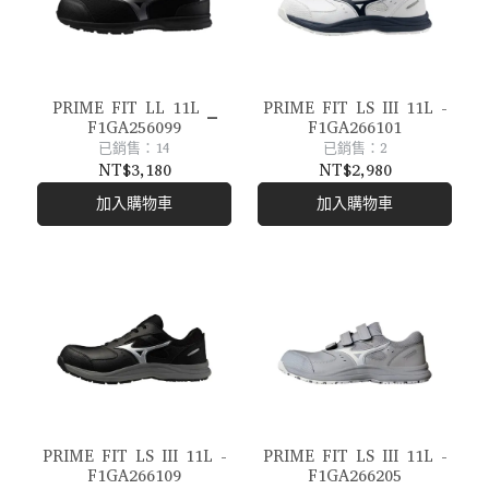
PRIME FIT LL 11L _
PRIME FIT LS III 11L -
F1GA256099
F1GA266101
已銷售：14
已銷售：2
NT$3,180
NT$2,980
加入購物車
加入購物車
PRIME FIT LS III 11L -
PRIME FIT LS III 11L -
F1GA266109
F1GA266205