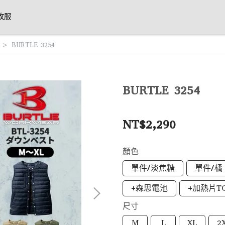
攻服
BURTLE 3254
BURTLE 3254
NT$2,290
顏色
單件/淡焦糖
單件/橘
+森思電池
+加熱片TC
尺寸
M
L
XL
2