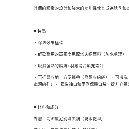
其簡約精緻的設計和強大的功能性使其成為秋季和
■ 特點
・保溫效果極佳
・輕盈耐用的高密度尼龍塔夫綢面料（防水處理）
・吸濕發熱的腈綸+羽絨混合填充設計
・可折疊收納，方便攜帶（附贈收納袋） ・可機洗
電源線孔）・ 彈性袖口和兩側保暖口袋，提升穿著
■ 材料和成分
外層：高密度尼龍塔夫綢（防水處理）