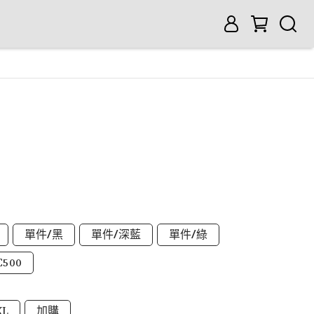
單件/黑
單件/深藍
單件/綠
500
XL
加購