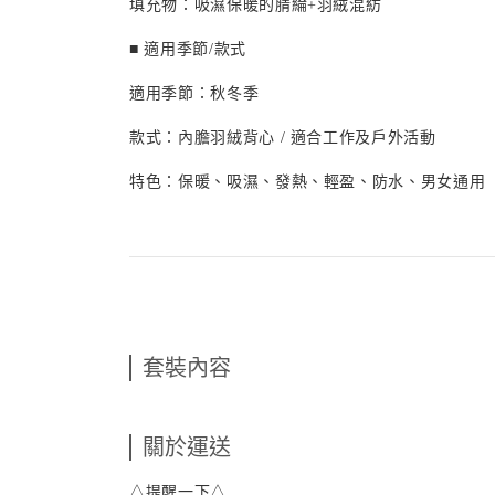
填充物：吸濕保暖的腈綸+羽絨混紡
■ 適用季節/款式
適用季節：秋冬季
款式：內膽羽絨背心 / 適合工作及戶外活動
特色：保暖、吸濕、發熱、輕盈、防水、男女通用
套裝內容
關於運送
△提醒一下△