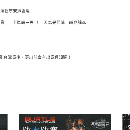
司法程序安排處理！
貨 」 下單請三思 ！ 因為是代購！請見諒🙏
品到台灣貨後，寄出前會有出貨通知喔！