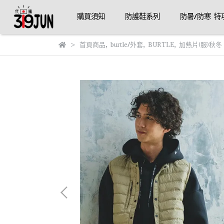
購買須知
防護鞋系列
防暑/防寒 特
首頁商品
,
burtle/外套
,
BURTLE
,
加熱片(服)秋冬