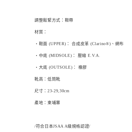
調整鬆緊方式：鞋帶
材質：
・鞋面 (UPPER)： 合成皮革 (Clarino®)、網布
・中底 (MIDSOLE)： 壓縮 E.V.A.
・大底 (OUTSOLE)： 橡膠
靴高：低筒靴
尺寸：23-29,30cm
產地：柬埔寨
/符合日本JSAA A級規格認證/