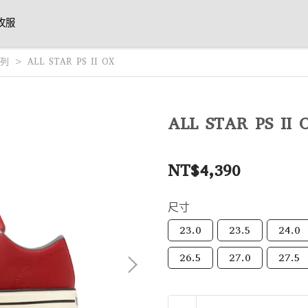
攻服
列
ALL STAR PS II OX
ALL STAR PS II 
NT$4,390
尺寸
23.0
23.5
24.0
26.5
27.0
27.5