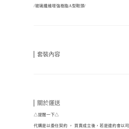
/玻璃纖維增強樹脂A型鞋頭/
套裝內容
關於運送
△提醒一下△
代購是以委任契約 ， 買賣成立後，若是違約會以司