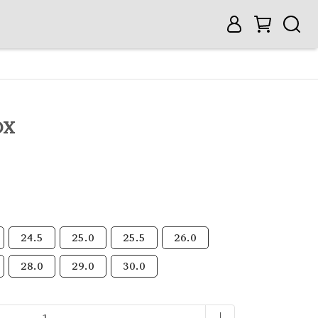
OX
24.5
25.0
25.5
26.0
28.0
29.0
30.0