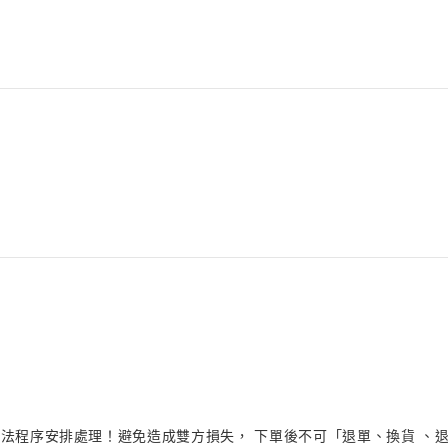
法程序安排處理！避免造成雙方損失， 下單後不可「退單、換貨 、退貨