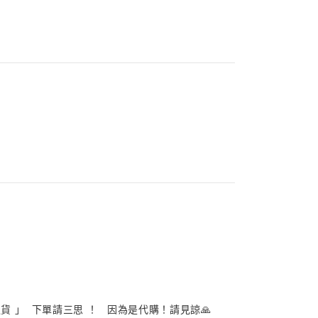
 」 下單請三思 ！ 因為是代購！請見諒🙏