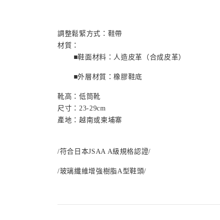
調整鬆緊方式：鞋帶
材質：
■鞋面材料：人造皮革（合成皮革）
■外層材質：橡膠鞋底
靴高：低筒靴
尺寸：
23-29cm
產地：越南或柬埔寨
/符合日本
JSAA A
級規格認證/
/玻璃纖維增強樹脂
A
型鞋頭/