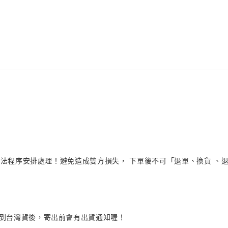
法程序安排處理！避免造成雙方損失， 下單後不可「退單、換貨 、退貨
品到台灣貨後，寄出前會有出貨通知喔！