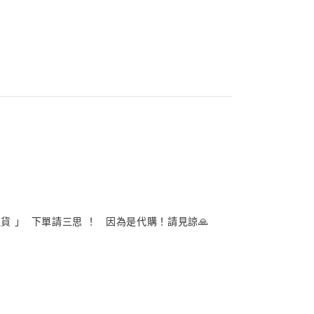
 」 下單請三思 ！ 因為是代購！請見諒🙏