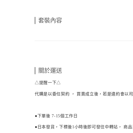
套裝內容
關於運送
△提醒一下△
代購是以委任契約 ， 買賣成立後，若是違約會以司
●下單後
7-15
個工作日
●日本發貨，下標後
1
小時後即可發往中轉站， 商