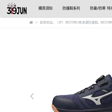
購買須知
防護鞋系列
防暑/防寒 特
首頁商品
,
（JP）MIZUNO美津濃防護鞋
,
MIZU