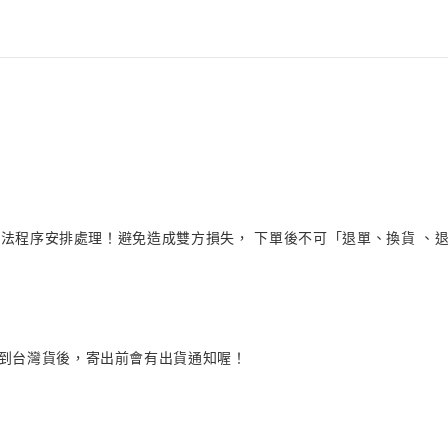
法程序安排處理！避免造成雙方損失， 下單後不可「退單、換貨 、退貨
品到台灣貨後，寄出前會有出貨通知喔！