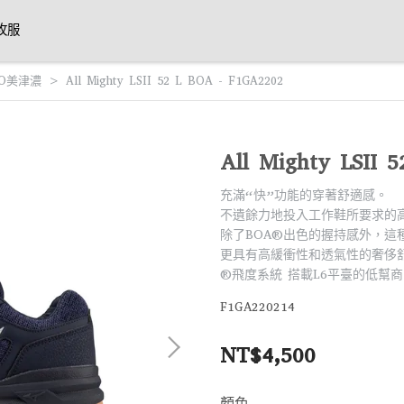
攻服
NO美津濃
All Mighty LSII 52 L BOA - F1GA2202
All Mighty LSII 
充滿“快”功能的穿著舒適感。
不遺餘力地投入工作鞋所要求的
除了BOA®出色的握持感外，這
更具有高緩衝性和透氣性的奢侈
®飛度系統 搭載L6平臺的低幫
F1GA220214
NT$4,500
顏色