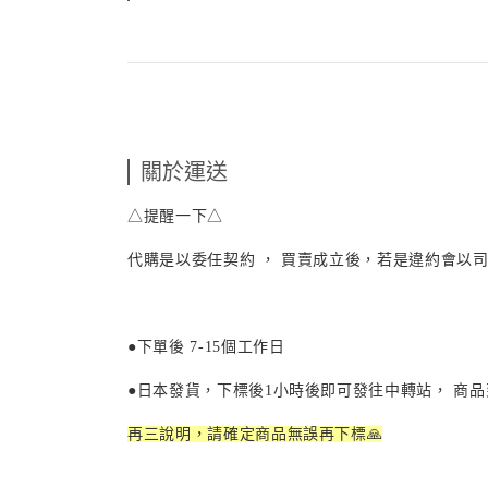
關於運送
△提醒一下△
代購是以委任契約 ， 買賣成立後，若是違約會以司
●下單後
7-15
個工作日
●日本發貨，下標後
1
小時後即可發往中轉站， 商
再三說明，請確定商品無誤再下標🙏