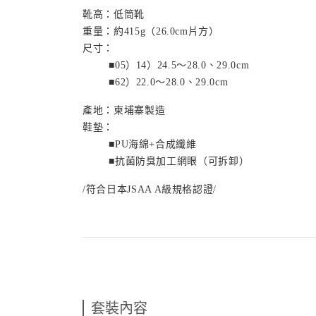
靴高：低筒靴
重量：
約
415g（26.0cm
片方）
尺寸：
■
05）14）24.5～28.0、29.0cm
■
62）22.0～28.0、29.0cm
產地：柬埔寨製造
鞋墊：
■
PU
海綿+合成纖維
■抗菌防臭加工網眼（可拆卸）
/符合日本
JSAA A
級規格認證/
套裝內容