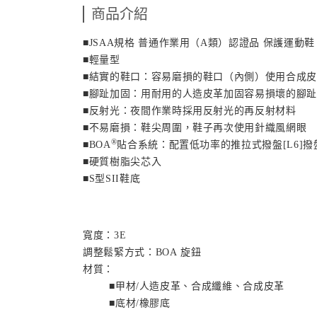
商品介紹
■
JSAA
規格 普通作業用（
A
類）認證品 保護運動鞋
■輕量型
■結實的鞋口：容易磨損的鞋口（內側）使用合成皮
■腳趾加固：用耐用的人造皮革加固容易損壞的腳趾
■反射光：夜間作業時採用反射光的再反射材料
■不易磨損：鞋尖周圍，鞋子再次使用針織風網眼
®
■
BOA
貼合系統：配置低功率的推拉式撥盤[
L6
]撥
■硬質樹脂尖芯入
■
S
型
SII
鞋底
寬度：
3E
調整鬆緊方式：
BOA
旋鈕
材質：
■甲材/人造皮革、合成纖維、合成皮革
■底材/橡膠底