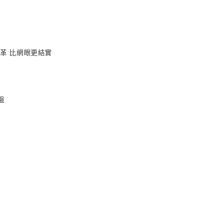
革 比網眼更結實
盤