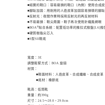
■結實的鞋口：容易磨損的鞋口（內側）使用合成皮
■腳趾加固：用耐用的人造皮革加固容易損壞的腳趾
■反射光：夜間作業時採用反射光的再反射材料
■不易磨損：鞋尖周圍，鞋子再次使用針織風網眼
®
■
BOA
貼合系統：配置低功率的推拉式撥盤[
L6
]撥
■硬質樹脂尖芯入
■
S
型
Sll
鞋底
寬度：
3E
調整鬆緊方式：
BOA
旋鈕
材質：
■鞋面材料：人造皮革、合成纖維、合成皮革
■底材：橡膠底
靴高：低筒靴
重量：約
390g
尺寸：
24.5～28.0，29.0cm