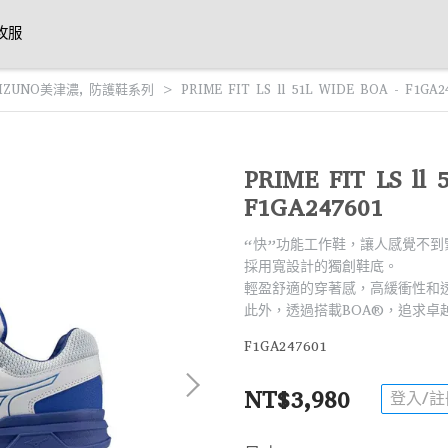
攻服
IZUNO美津濃
,
防護鞋系列
PRIME FIT LS ll 51L WIDE BOA - F1GA2
PRIME FIT LS ll
F1GA247601
“快”功能工作鞋，讓人感覺不到
採用寬設計的獨創鞋底。
輕盈舒適的穿著感，高緩衝性和
此外，透過搭載BOA®，追求卓
F1GA247601
NT$3,980
登入/