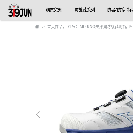
購買須知
防護鞋系列
防暑/防寒 特
首頁商品
,
（TW）MIZUNO美津濃防護鞋現貨
,
M