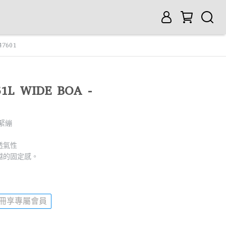
47601
 51L WIDE BOA -
緊繃
透氣性
越的固定感。
註冊享專屬會員