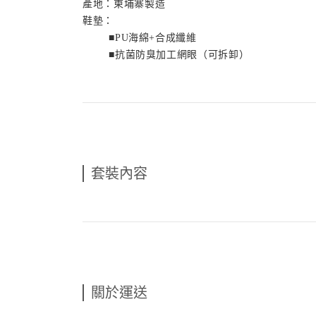
產地：
柬埔寨製造
鞋墊：
■
PU
海綿+合成纖維
■抗菌防臭加工網眼（可拆卸）
套裝內容
關於運送