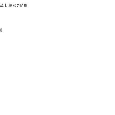
革 比網眼更結實
盤