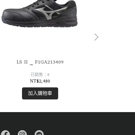
LS II 
LS II _ F1GA213409
已銷售：8
NT$2,480
加入購物車