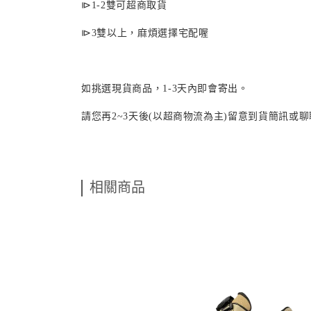
⧐
1-2
雙可超商取貨
⧐
3
雙以上，麻煩選擇宅配喔
如挑選現貨商品，
1-3
天內即會寄出。
請您再
2~3
天後(以超商物流為主)留意到貨簡訊或
相關商品