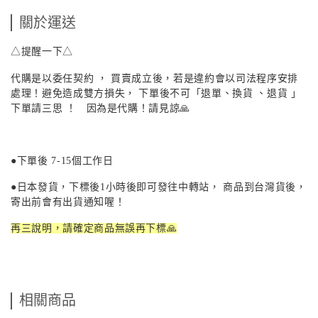
關於運送
△提醒一下△
代購是以委任契約 ， 買賣成立後，若是違約會以司法程序安排
處理！避免造成雙方損失， 下單後不可「退單、換貨 、退貨 」
下單請三思 ！ 因為是代購！請見諒🙏
●下單後
7-15
個工作日
●日本發貨，下標後
1
小時後即可發往中轉站， 商品到台灣貨後，
寄出前會有出貨通知喔！
再三說明，請確定商品無誤再下標🙏
相關商品