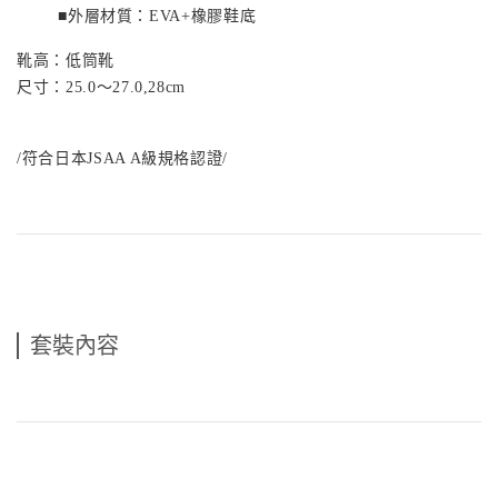
■外層材質：
EVA
+橡膠鞋底
靴高：低筒靴
尺寸：
25.0〜27.0,28cm
/符合日本
JSAA A
級規格認證/
套裝內容