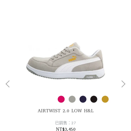
AIRTWIST 2.0 LOW H&L
已銷售：27
NT$3,450