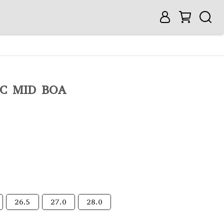
SC MID BOA
26.5
27.0
28.0