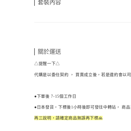
套裝內容
關於運送
△提醒一下△
代購是以委任契約 ， 買賣成立後，若是違約會以司
●下單後
7-15
個工作日
●日本發貨，下標後
1
小時後即可發往中轉站， 商
再三說明，請確定商品無誤再下標🙏