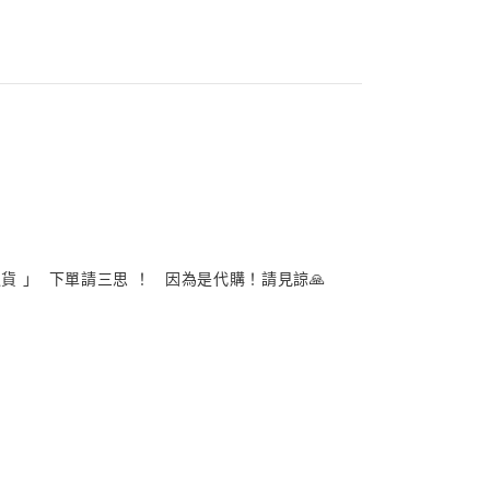
 」 下單請三思 ！ 因為是代購！請見諒🙏