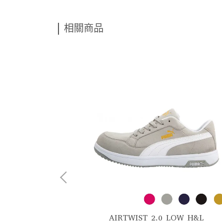
相關商品
AIRTWIST 2.0 LOW H&L
SC MID