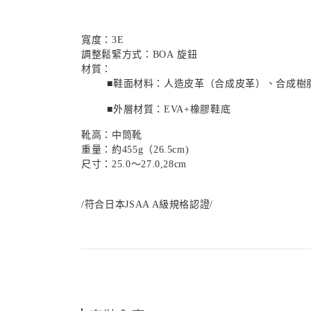
寬度：
3E
調整鬆緊方式：
BOA
旋鈕
材質：
■鞋面材料：人造皮革（合成皮革）、合成樹
■外層材質：
EVA
+橡膠鞋底
靴高：中筒靴
重量：
約
455g（26.5cm)
尺寸：
25.0〜27.0,28cm
/符合日本JSAA A級規格認證/