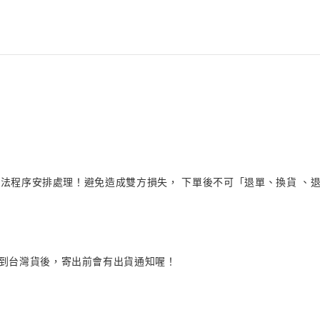
法程序安排處理！避免造成雙方損失， 下單後不可「退單、換貨 、退貨
品到台灣貨後，寄出前會有出貨通知喔！