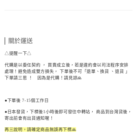
關於運送
△提醒一下△
代購是以委任契約 ， 買賣成立後，若是違約會以司法程序安排
處理！避免造成雙方損失， 下單後不可「退單、換貨 、退貨 」
下單請三思 ！ 因為是代購！請見諒🙏
●下單後
7-15
個工作日
●日本發貨，下標後
1
小時後即可發往中轉站， 商品到台灣貨後，
寄出前會有出貨通知喔！
再三說明，請確定商品無誤再下標🙏