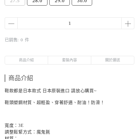
27.5
28.0
29.0
30.0
已銷售: 0 件
商品介紹
套裝內容
關於運送
商品介紹
鞋款都是日本款式 日本原裝進口 請放心購買~
鞋頭塑鋼材質、超輕盈、穿著舒適、耐油！防滑！
寬度：
3E
調整鬆緊方式：魔鬼氈
材質：