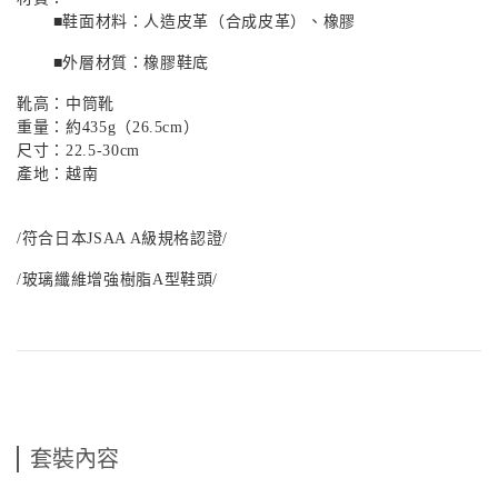
■鞋面材料：人造皮革（合成皮革）、橡膠
■外層材質：橡膠鞋底
靴高：中筒靴
重量：約
435g（26.5cm）
尺寸：
22.5-30cm
產地：越南
/符合日本
JSAA A
級規格認證/
/玻璃纖維增強樹脂
A
型鞋頭/
套裝內容